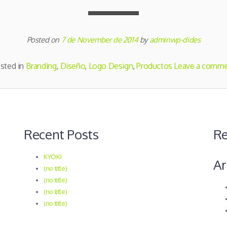
Posted on
7 de November de 2014
by
adminwp-dides
sted in
Branding
,
Diseño
,
Logo Design
,
Productos
Leave a comm
Recent Posts
R
KYOKI
Ar
(no title)
(no title)
(no title)
(no title)