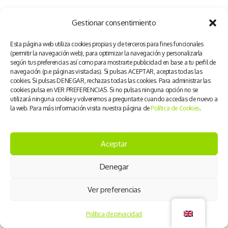
Gestionar consentimiento
Esta página web utiliza cookies propias y de terceros para fines funcionales
(permitir la navegación web), para optimizar la navegación y personalizarla
según tus preferencias así como para mostrarte publicidad en base a tu perfil de
navegación (p.e páginas visitadas). Si pulsas ACEPTAR, aceptas todas las
cookies. Si pulsas DENEGAR, rechazas todas las cookies. Para administrar las
cookies pulsa en VER PREFERENCIAS. Si no pulsas ninguna opción no se
utilizará ninguna cookie y volveremos a preguntarte cuando accedas de nuevo a
la web. Para más información visita nuestra página de
Política de Cookies
.
Aceptar
Denegar
Ver preferencias
Política de privacidad