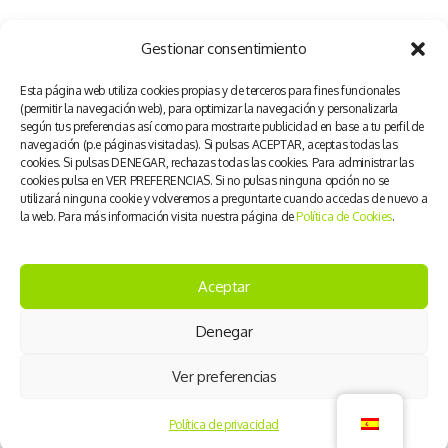
Meta
Gestionar consentimiento
Acceder
Esta página web utiliza cookies propias y de terceros para fines funcionales
(permitir la navegación web), para optimizar la navegación y personalizarla
Feed de entradas
según tus preferencias así como para mostrarte publicidad en base a tu perfil de
Feed de comentarios
navegación (p.e páginas visitadas). Si pulsas ACEPTAR, aceptas todas las
WordPress.org
cookies. Si pulsas DENEGAR, rechazas todas las cookies. Para administrar las
cookies pulsa en VER PREFERENCIAS. Si no pulsas ninguna opción no se
utilizará ninguna cookie y volveremos a preguntarte cuando accedas de nuevo a
la web. Para más información visita nuestra página de
Política de Cookies
.
Aceptar
Aviso Legal
|
Política de Privacidad
|
Cookies
Denegar
Ver preferencias
DIDES
Copyright © 2021. Todos los derechos reservados.
Política de privacidad